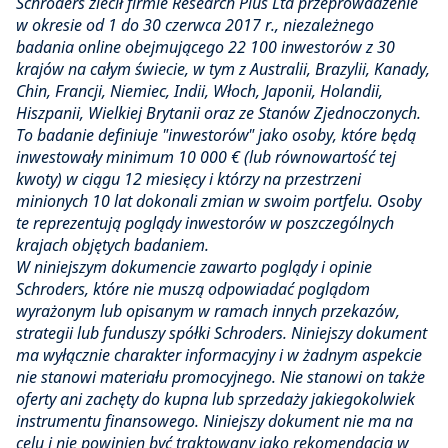
Schroders zlecił firmie Research Plus Ltd przeprowadzenie
w okresie od 1 do 30 czerwca 2017 r., niezależnego
badania online obejmującego 22 100 inwestorów z 30
krajów na całym świecie, w tym z Australii, Brazylii, Kanady,
Chin, Francji, Niemiec, Indii, Włoch, Japonii, Holandii,
Hiszpanii, Wielkiej Brytanii oraz ze Stanów Zjednoczonych.
To badanie definiuje "inwestorów" jako osoby, które będą
inwestowały minimum 10 000 € (lub równowartość tej
kwoty) w ciągu 12 miesięcy i którzy na przestrzeni
minionych 10 lat dokonali zmian w swoim portfelu. Osoby
te reprezentują poglądy inwestorów w poszczególnych
krajach objętych badaniem.
W niniejszym dokumencie zawarto poglądy i opinie
Schroders, które nie muszą odpowiadać poglądom
wyrażonym lub opisanym w ramach innych przekazów,
strategii lub funduszy spółki Schroders. Niniejszy dokument
ma wyłącznie charakter informacyjny i w żadnym aspekcie
nie stanowi materiału promocyjnego. Nie stanowi on także
oferty ani zachęty do kupna lub sprzedaży jakiegokolwiek
instrumentu finansowego. Niniejszy dokument nie ma na
celu i nie powinien być traktowany jako rekomendacja w