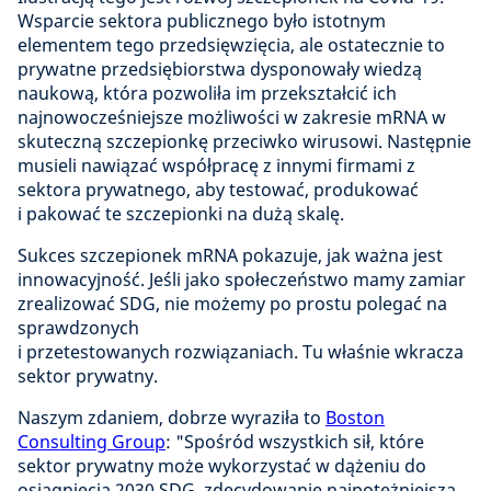
Wsparcie sektora publicznego było istotnym
elementem tego przedsięwzięcia, ale ostatecznie to
prywatne przedsiębiorstwa dysponowały wiedzą
naukową, która pozwoliła im przekształcić ich
najnowocześniejsze możliwości w zakresie mRNA w
skuteczną szczepionkę przeciwko wirusowi. Następnie
musieli nawiązać współpracę z innymi firmami z
sektora prywatnego, aby testować, produkować
i pakować te szczepionki na dużą skalę.
Sukces szczepionek mRNA pokazuje, jak ważna jest
innowacyjność. Jeśli jako społeczeństwo mamy zamiar
zrealizować SDG, nie możemy po prostu polegać na
sprawdzonych
i przetestowanych rozwiązaniach. Tu właśnie wkracza
sektor prywatny.
Naszym zdaniem, dobrze wyraziła to
Boston
Consulting Group
: "Spośród wszystkich sił, które
sektor prywatny może wykorzystać w dążeniu do
osiągnięcia 2030 SDG, zdecydowanie najpotężniejszą