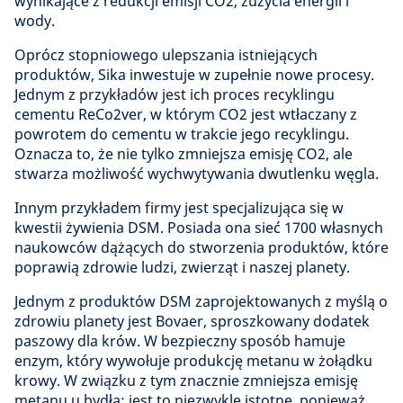
wynikające z redukcji emisji CO2, zużycia energii i
wody.
Oprócz stopniowego ulepszania istniejących
produktów, Sika inwestuje w zupełnie nowe procesy.
Jednym z przykładów jest ich proces recyklingu
cementu ReCo2ver, w którym CO2 jest wtłaczany z
powrotem do cementu w trakcie jego recyklingu.
Oznacza to, że nie tylko zmniejsza emisję CO2, ale
stwarza możliwość wychwytywania dwutlenku węgla.
Innym przykładem firmy jest specjalizująca się w
kwestii żywienia DSM. Posiada ona sieć 1700 własnych
naukowców dążących do stworzenia produktów, które
poprawią zdrowie ludzi, zwierząt i naszej planety.
Jednym z produktów DSM zaprojektowanych z myślą o
zdrowiu planety jest Bovaer, sproszkowany dodatek
paszowy dla krów. W bezpieczny sposób hamuje
enzym, który wywołuje produkcję metanu w żołądku
krowy. W związku z tym znacznie zmniejsza emisję
metanu u bydła; jest to niezwykle istotne, ponieważ