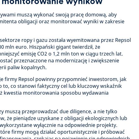
, monitorowanie wyników
aktywami muszą wykonać swoją pracę domową, aby
mitenta obligacji oraz monitorować wyniki w zakresie
 sektorze ropy i gazu została wyemitowana przez Repsol
0 mln euro. Hiszpański gigant twierdził, że
ejszyć emisję CO2 o 1,2 mln ton w ciągu trzech lat.
zostać przeznaczone na modernizację i zwiększenie
erii paliw kopalnych.
cje firmy Repsol powinny przypomnieć inwestorom, jak
 to, co stanowi faktyczny cel lub kluczowy wskaźnik
ież kwestia monitorowania sposobu wydawania
zy muszą przeprowadzać due diligence, a nie tylko
w, że pieniądze uzyskane z obligacji ekologicznych lub
ą wykorzystane wyłącznie na odpowiednie projekty.
które firmy mogą działać oportunistycznie i próbować
finansowania, czekając na pojawienie się odpowiednich