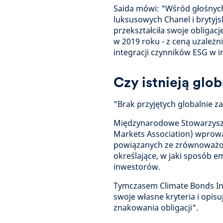
Saida mówi: "Wśród głośnyc
luksusowych Chanel i brytyjs
przekształciła swoje obligac
w 2019 roku - z ceną uzależn
integracji czynników ESG w i
Czy istnieją glo
"Brak przyjętych globalnie z
Międzynarodowe Stowarzysze
Markets Association) wprowad
powiązanych ze zrównoważo
określające, w jaki sposób 
inwestorów.
Tymczasem Climate Bonds Ini
swoje własne kryteria i opis
znakowania obligacji".