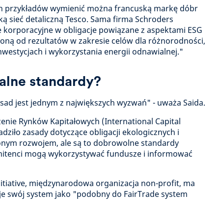
h przykładów wymienić można francuską markę dóbr
ką sieć detaliczną Tesco. Sama firma Schroders
je korporacyjne w obligacje powiązane z aspektami ESG
ioną od rezultatów w zakresie celów dla różnorodności,
nwestycjach i wykorzystania energii odnawialnej."
balne standardy?
asad jest jednym z największych wyzwań" - uważa Saida.
nie Rynków Kapitałowych (International Capital
ziło zasady dotyczące obligacji ekologicznych i
nym rozwojem, ale są to dobrowolne standardy
emitenci mogą wykorzystywać fundusze i informować
tiative, międzynarodowa organizacja non-profit, ma
uje swój system jako "podobny do FairTrade system