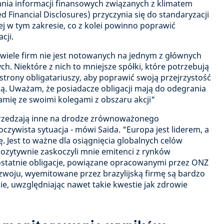
nia informacji finansowych związanych z klimatem
d Financial Disclosures) przyczynia się do standaryzacji
 w tym zakresie, co z kolei powinno poprawić
cji.
 wiele firm nie jest notowanych na jednym z głównych
. Niektóre z nich to mniejsze spółki, które potrzebują
trony obligatariuszy, aby poprawić swoją przejrzystość
. Uważam, że posiadacze obligacji mają do odegrania
amię ze swoimi kolegami z obszaru akcji"
przedzają inne na drodze zrównoważonego
 oczywista sytuacja - mówi Saida. "Europa jest liderem, a
. Jest to ważne dla osiągnięcia globalnych celów
zytywnie zaskoczyli mnie emitenci z rynków
ostatnie obligacje, powiązane opracowanymi przez ONZ
oju, wyemitowane przez brazylijską firmę są bardzo
, uwzględniając nawet takie kwestie jak zdrowie