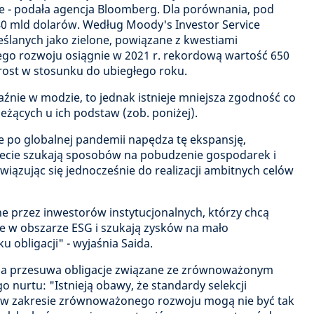
ie - podała agencja Bloomberg. Dla porównania, pod
 40 mld dolarów. Według Moody's Investor Service
reślanych jako zielone, powiązane z kwestiami
go rozwoju osiągnie w 2021 r. rekordową wartość 650
ost w stosunku do ubiegłego roku.
raźnie w modzie, to jednak istnieje mniejsza zgodność co
 leżących u ich podstaw (zob. poniżej).
ie po globalnej pandemii napędza tę ekspansję,
iecie szukają sposobów na pobudzenie gospodarek i
wiązując się jednocześnie do realizacji ambitnych celów
e przez inwestorów instytucjonalnych, którzy chcą
le w obszarze ESG i szukają zysków na mało
obligacji" - wyjaśnia Saida.
ia przesuwa obligacje związane ze zrównoważonym
 nurtu: "Istnieją obawy, że standardy selekcji
 w zakresie zrównoważonego rozwoju mogą nie być tak