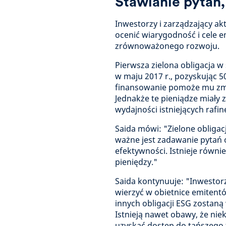
Stawianie pytań
Inwestorzy i zarządzający 
ocenić wiarygodność i cele e
zrównoważonego rozwoju.
Pierwsza zielona obligacja w
w maju 2017 r., pozyskując 50
finansowanie pomoże mu zmni
Jednakże te pieniądze miały 
wydajności istniejących rafin
Saida mówi: "Zielone obliga
ważne jest zadawanie pytań o
efektywności. Istnieje równ
pieniędzy."
Saida kontynuuje: "Inwestor
wierzyć w obietnice emitentó
innych obligacji ESG zostan
Istnieją nawet obawy, że nie
uzyskać dostęp do tańszego 