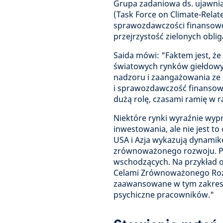
Grupa zadaniowa ds. ujawnia
(Task Force on Climate-Relate
sprawozdawczości finansowej
przejrzystość zielonych obliga
Saida mówi: "Faktem jest, że
światowych rynków giełdowych
nadzoru i zaangażowania ze s
i sprawozdawczość finansową
dużą rolę, czasami ramię w r
Niektóre rynki wyraźnie wy
inwestowania, ale nie jest to
USA i Azja wykazują dynamikę
zrównoważonego rozwoju. Po
wschodzących. Na przykład 
Celami Zrównoważonego Rozw
zaawansowane w tym zakresie
psychiczne pracowników."