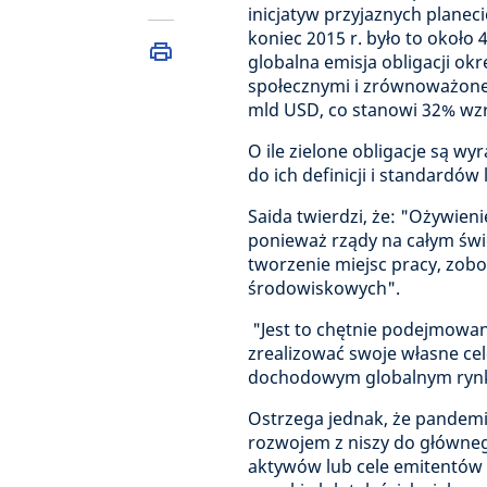
inicjatyw przyjaznych planec
koniec 2015 r. było to około
globalna emisja obligacji ok
społecznymi i zrównoważone
mld USD, co stanowi 32% wzr
O ile zielone obligacje są wy
do ich definicji i standardów
Saida twierdzi, że: "Ożywien
ponieważ rządy na całym św
tworzenie miejsc pracy, zobo
środowiskowych".
"Jest to chętnie podejmowan
zrealizować swoje własne ce
dochodowym globalnym rynku 
Ostrzega jednak, że pandem
rozwojem z niszy do głównego
aktywów lub cele emitentów