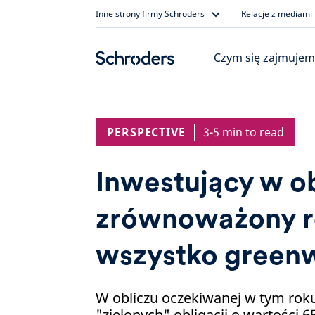
Skip
Inne strony firmy Schroders
Relacje z mediami
to
content
Czym się zajmujem
PERSPECTIVE
3-5 min to read
Inwestujący w ob
zrównoważony r
wszystko green
W obliczu oczekiwanej w tym rok
"zielonych" obligacji o wartości 