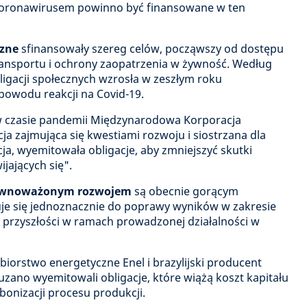
koronawirusem powinno być finansowane w ten
czne
sfinansowały szereg celów, począwszy od dostępu
ransportu i ochrony zaopatrzenia w żywność. Według
ligacji społecznych wzrosła w zeszłym roku
powodu reakcji na Covid-19.
w czasie pandemii Międzynarodowa Korporacja
ja zajmująca się kwestiami rozwoju i siostrzana dla
a, wyemitowała obligacje, aby zmniejszyć skutki
jających się".
równoważonym rozwojem
są obecnie gorącym
je się jednoznacznie do poprawy wyników w zakresie
rzyszłości w ramach prowadzonej działalności w
biorstwo energetyczne Enel i brazylijski producent
uzano wyemitowali obligacje, które wiążą koszt kapitału
bonizacji procesu produkcji.