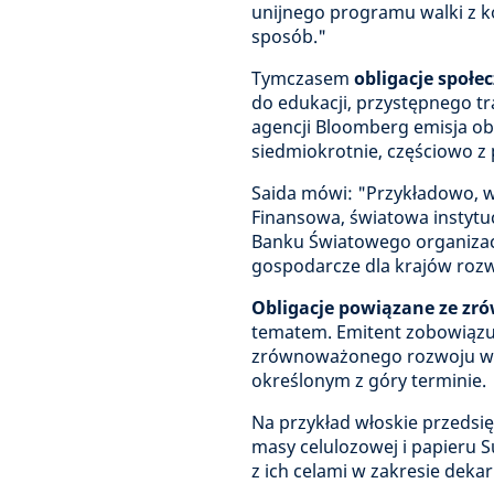
unijnego programu walki z 
sposób."
Tymczasem
obligacje społe
do edukacji, przystępnego t
agencji Bloomberg emisja ob
siedmiokrotnie, częściowo z 
Saida mówi: "Przykładowo, 
Finansowa, światowa instytuc
Banku Światowego organizacj
gospodarcze dla krajów rozwi
Obligacje powiązane ze z
tematem. Emitent zobowiązu
zrównoważonego rozwoju w p
określonym z góry terminie.
Na przykład włoskie przedsię
masy celulozowej i papieru S
z ich celami w zakresie dekar