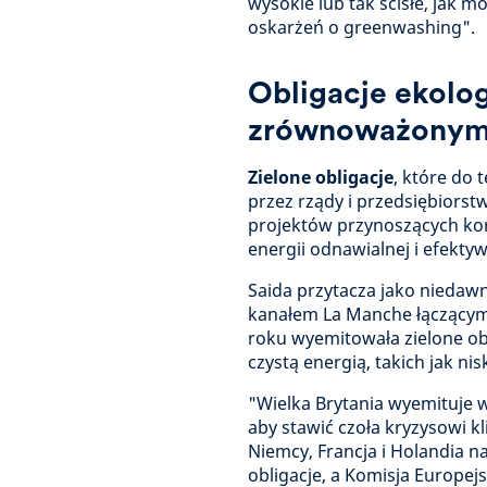
wysokie lub tak ścisłe, jak 
oskarżeń o greenwashing".
Obligacje ekolog
zrównoważonym 
Zielone obligacje
, które do 
przez rządy i przedsiębiorst
projektów przynoszących korz
energii odnawialnej i efekty
Saida przytacza jako niedaw
kanałem La Manche łączącym 
roku wyemitowała zielone ob
czystą energią, takich jak ni
"Wielka Brytania wyemituje 
aby stawić czoła kryzysowi
Niemcy, Francja i Holandia n
obligacje, a Komisja Europej