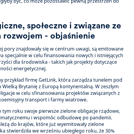
mogłyby być, co może pozostawić pewną przestrzeń do
iczne, społeczne i związane ze
rozwojem - objaśnienie
tej pory znajdowały się w centrum uwagi, są emitowane
wa specjalnie w celu finansowania nowych i istniejących
yści dla środowiska - takich jak projekty dotyczące
wności energetycznej.
ny przykład firmę GetLink, która zarządza tunelem pod
Wielką Brytanię z Europą kontynentalną. W zeszłym
ligacje w celu sfinansowania projektów związanych z
skoemisyjny transport i farmy wiatrowe.
w tym roku swoje pierwsze zielone obligacje rządowe,
 klimatycznemu i wspomóc odbudowę po pandemii.
ależą do krajów, które już wyemitowały zielone
ska stwierdziła we wrześniu ubiegłego roku, że 30%