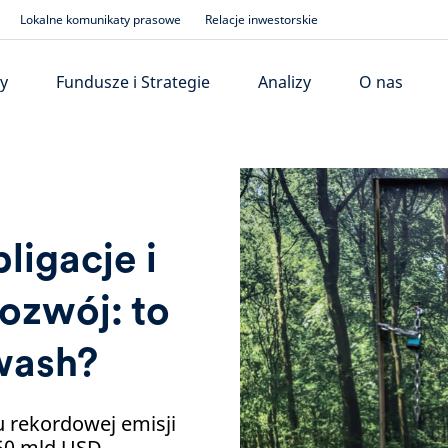
Lokalne komunikaty prasowe
Relacje inwestorskie
y
Fundusze i Strategie
Analizy
O nas
ligacje i
ozwój: to
wash?
u rekordowej emisji
650 mld USD