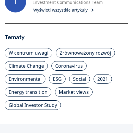
I
Investment Communications Team
Wyświetl wszystkie artykuły
Tematy
W centrum uwagi
Zrównoważony rozwój
Climate Change
Coronavirus
Environmental
ESG
Social
2021
Energy transition
Market views
Global Investor Study