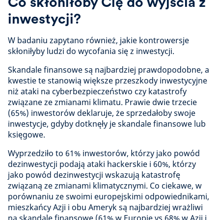
Co skłoniłoby Cię do wyjścia z
inwestycji?
W badaniu zapytano również, jakie kontrowersje
skłoniłyby ludzi do wycofania się z inwestycji.
Skandale finansowe są najbardziej prawdopodobne, a
kwestie te stanowią większe przeszkody inwestycyjne
niż ataki na cyberbezpieczeństwo czy katastrofy
związane ze zmianami klimatu. Prawie dwie trzecie
(65%) inwestorów deklaruje, że sprzedałoby swoje
inwestycje, gdyby dotknęły je skandale finansowe lub
księgowe.
Wyprzedziło to 61% inwestorów, którzy jako powód
dezinwestycji podają ataki hackerskie i 60%, którzy
jako powód dezinwestycji wskazują katastrofę
związaną ze zmianami klimatycznymi. Co ciekawe, w
porównaniu ze swoimi europejskimi odpowiednikami,
mieszkańcy Azji i obu Ameryk są najbardziej wrażliwi
na skandale finansowe (61% w Europie vs 68% w Azji i