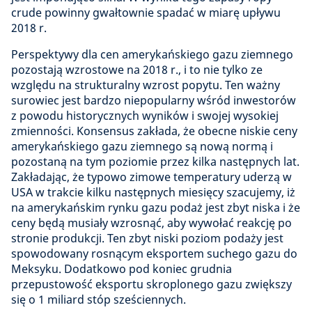
crude powinny gwałtownie spadać w miarę upływu
2018 r.
Perspektywy dla cen amerykańskiego gazu ziemnego
pozostają wzrostowe na 2018 r., i to nie tylko ze
względu na strukturalny wzrost popytu. Ten ważny
surowiec jest bardzo niepopularny wśród inwestorów
z powodu historycznych wyników i swojej wysokiej
zmienności. Konsensus zakłada, że obecne niskie ceny
amerykańskiego gazu ziemnego są nową normą i
pozostaną na tym poziomie przez kilka następnych lat.
Zakładając, że typowo zimowe temperatury uderzą w
USA w trakcie kilku następnych miesięcy szacujemy, iż
na amerykańskim rynku gazu podaż jest zbyt niska i że
ceny będą musiały wzrosnąć, aby wywołać reakcję po
stronie produkcji. Ten zbyt niski poziom podaży jest
spowodowany rosnącym eksportem suchego gazu do
Meksyku. Dodatkowo pod koniec grudnia
przepustowość eksportu skroplonego gazu zwiększy
się o 1 miliard stóp sześciennych.