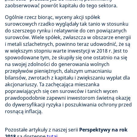
zaobserwować powrót kapitału do tego sektora.
Ogólnie rzecz biorąc, wyceny akcji spółek
surowcowych rzadko wyglądały tak tanio w stosunku
do szerszego rynku i relatywnie do cen powiązanych
surowców. Wiele spółek, zwłaszcza w obszarze energii
i metali szlachetnych, powinno teraz udowodnić, że są
w większym stopniu warte inwestycji w 2018 r. Jest to
spowodowane tym, że skupiły się one ostatnio na się
na swojej zdolności do generowania wolnych
przepływów pieniężnych, dalszym umacnianiu
bilansów, zwrotach z kapitału i zwiększaniu wypłat dla
akcjonariuszy. Ta zachęcająca mieszanka
poprawiających się cen surowców i tanich wycen
prawdopodobnie zapewni inwestorom świetną okazję
do dywersyfikacji ryzyka i poszukiwania ochrony przed
rosnącą inflacją.
Pozostałe artykuły z naszej serii
Perspektywy na rok
2018
są dostępne
tutaj
.