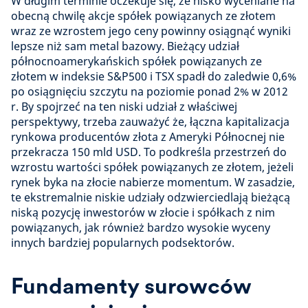
W długim terminie oczekuje się, że nisko wyceniane na
obecną chwilę akcje spółek powiązanych ze złotem
wraz ze wzrostem jego ceny powinny osiągnąć wyniki
lepsze niż sam metal bazowy. Bieżący udział
północnoamerykańskich spółek powiązanych ze
złotem w indeksie S&P500 i TSX spadł do zaledwie 0,6%
po osiągnięciu szczytu na poziomie ponad 2% w 2012
r. By spojrzeć na ten niski udział z właściwej
perspektywy, trzeba zauważyć że, łączna kapitalizacja
rynkowa producentów złota z Ameryki Północnej nie
przekracza 150 mld USD. To podkreśla przestrzeń do
wzrostu wartości spółek powiązanych ze złotem, jeżeli
rynek byka na złocie nabierze momentum. W zasadzie,
te ekstremalnie niskie udziały odzwierciedlają bieżącą
niską pozycję inwestorów w złocie i spółkach z nim
powiązanych, jak również bardzo wysokie wyceny
innych bardziej popularnych podsektorów.
Fundamenty surowców