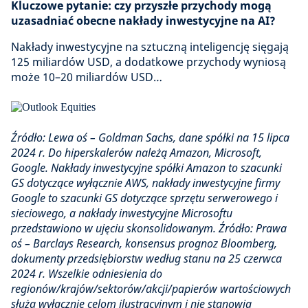
Kluczowe pytanie: czy przyszłe przychody mogą
uzasadniać obecne nakłady inwestycyjne na AI?
Nakłady inwestycyjne na sztuczną inteligencję sięgają
125 miliardów USD, a dodatkowe przychody wyniosą
może 10–20 miliardów USD…
Źródło: Lewa oś – Goldman Sachs, dane spółki na 15 lipca
2024 r. Do hiperskalerów należą Amazon, Microsoft,
Google. Nakłady inwestycyjne spółki Amazon to szacunki
GS dotyczące wyłącznie AWS, nakłady inwestycyjne firmy
Google to szacunki GS dotyczące sprzętu serwerowego i
sieciowego, a nakłady inwestycyjne Microsoftu
przedstawiono w ujęciu skonsolidowanym. Źródło: Prawa
oś – Barclays Research, konsensus prognoz Bloomberg,
dokumenty przedsiębiorstw według stanu na 25 czerwca
2024 r. Wszelkie odniesienia do
regionów/krajów/sektorów/akcji/papierów wartościowych
służą wyłącznie celom ilustracyjnym i nie stanowią