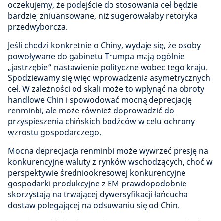
oczekujemy, że podejście do stosowania ceł będzie
bardziej zniuansowane, niż sugerowałaby retoryka
przedwyborcza.
Jeśli chodzi konkretnie o Chiny, wydaje się, że osoby
powoływane do gabinetu Trumpa mają ogólnie
„jastrzębie” nastawienie polityczne wobec tego kraju.
Spodziewamy się więc wprowadzenia asymetrycznych
ceł. W zależności od skali może to wpłynąć na obroty
handlowe Chin i spowodować mocną deprecjację
renminbi, ale może również doprowadzić do
przyspieszenia chińskich bodźców w celu ochrony
wzrostu gospodarczego.
Mocna deprecjacja renminbi może wywrzeć presję na
konkurencyjne waluty z rynków wschodzących, choć w
perspektywie średniookresowej konkurencyjne
gospodarki produkcyjne z EM prawdopodobnie
skorzystają na trwającej dywersyfikacji łańcucha
dostaw polegającej na odsuwaniu się od Chin.