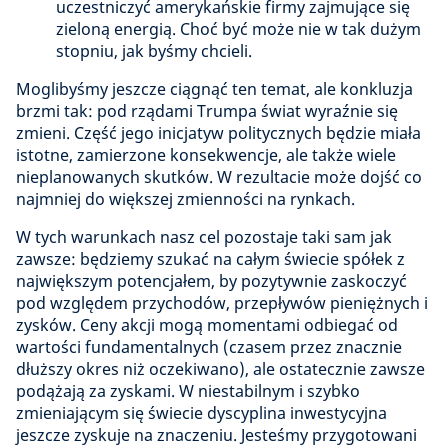
uczestniczyć amerykańskie firmy zajmujące się
zieloną energią. Choć być może nie w tak dużym
stopniu, jak byśmy chcieli.
Moglibyśmy jeszcze ciągnąć ten temat, ale konkluzja
brzmi tak: pod rządami Trumpa świat wyraźnie się
zmieni. Część jego inicjatyw politycznych będzie miała
istotne, zamierzone konsekwencje, ale także wiele
nieplanowanych skutków. W rezultacie może dojść co
najmniej do większej zmienności na rynkach.
W tych warunkach nasz cel pozostaje taki sam jak
zawsze: będziemy szukać na całym świecie spółek z
największym potencjałem, by pozytywnie zaskoczyć
pod względem przychodów, przepływów pieniężnych i
zysków. Ceny akcji mogą momentami odbiegać od
wartości fundamentalnych (czasem przez znacznie
dłuższy okres niż oczekiwano), ale ostatecznie zawsze
podążają za zyskami. W niestabilnym i szybko
zmieniającym się świecie dyscyplina inwestycyjna
jeszcze zyskuje na znaczeniu. Jesteśmy przygotowani