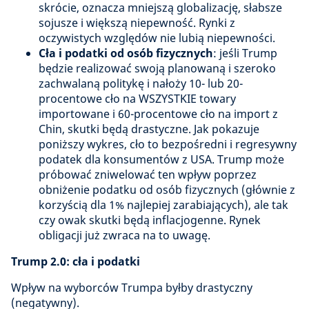
skrócie, oznacza mniejszą globalizację, słabsze
sojusze i większą niepewność. Rynki z
oczywistych względów nie lubią niepewności.
Cła i podatki od osób fizycznych
: jeśli Trump
będzie realizować swoją planowaną i szeroko
zachwalaną politykę i nałoży 10- lub 20-
procentowe cło na WSZYSTKIE towary
importowane i 60-procentowe cło na import z
Chin, skutki będą drastyczne. Jak pokazuje
poniższy wykres, cło to bezpośredni i regresywny
podatek dla konsumentów z USA. Trump może
próbować zniwelować ten wpływ poprzez
obniżenie podatku od osób fizycznych (głównie z
korzyścią dla 1% najlepiej zarabiających), ale tak
czy owak skutki będą inflacjogenne. Rynek
obligacji już zwraca na to uwagę.
Trump 2.0: cła i podatki
Wpływ na wyborców Trumpa byłby drastyczny
(negatywny).