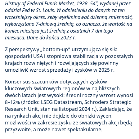
History of Federal Funds Market, 1928–54”, wydanej przez
oddział Fed w St. Louis. W odniesieniu do danych za ten
wcześniejszy okres, żeby wyeliminować dzienną zmienność,
wykorzystano 7-dniową średnią, co oznacza, że wartość na
koniec miesiąca jest średnią z ostatnich 7 dni tego
miesiąca. Dane do końca 2023 r.
Z perspektywy „bottom-up” utrzymująca się siła
gospodarki USA i stopniowa stabilizacja w pozostałych
krajach rozwiniętych i rozwijających się powinny
umożliwić wzrost sprzedaży i zysków w 2025 r.
Konsensus szacunków dotyczących zysków
kluczowych światowych regionów w najbliższych
dwóch latach jest wysoki: średni roczny wzrost wynosi
8–12% (źródło: LSEG Datastream, Schroders Strategic
Research Unit, stan na listopad 2024 r.). Zakładając, że
na rynkach akcji nie dojdzie do obniżki wycen,
możliwości w zakresie zysku ze światowych akcji będą
przyzwoite, a może nawet spektakularne.