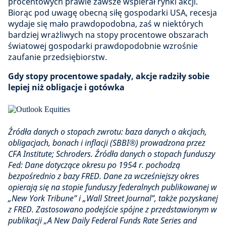
procentowych prawie zawsze wspierał rynki akcji.
Biorąc pod uwagę obecną siłę gospodarki USA, recesja
wydaje się mało prawdopodobna, zaś w niektórych
bardziej wrażliwych na stopy procentowe obszarach
światowej gospodarki prawdopodobnie wzrośnie
zaufanie przedsiębiorstw.
Gdy stopy procentowe spadały, akcje radziły sobie
lepiej niż obligacje i gotówka
Źródła danych o stopach zwrotu: baza danych o akcjach,
obligacjach, bonach i inflacji (SBBI®) prowadzona przez
CFA Institute; Schroders. Źródła danych o stopach funduszy
Fed: Dane dotyczące okresu po 1954 r. pochodzą
bezpośrednio z bazy FRED. Dane za wcześniejszy okres
opierają się na stopie funduszy federalnych publikowanej w
„New York Tribune” i „Wall Street Journal”, także pozyskanej
z FRED. Zastosowano podejście spójne z przedstawionym w
publikacji „A New Daily Federal Funds Rate Series and