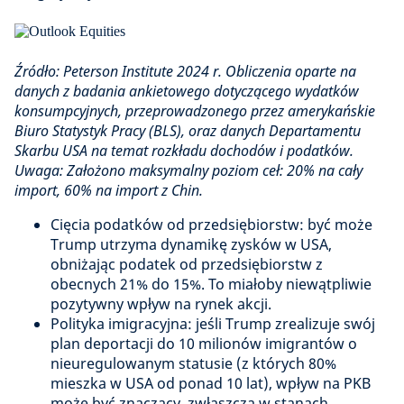
Źródło: Peterson Institute 2024 r. Obliczenia oparte na
danych z badania ankietowego dotyczącego wydatków
konsumpcyjnych, przeprowadzonego przez amerykańskie
Biuro Statystyk Pracy (BLS), oraz danych Departamentu
Skarbu USA na temat rozkładu dochodów i podatków.
Uwaga: Założono maksymalny poziom ceł: 20% na cały
import, 60% na import z Chin.
Cięcia podatków od przedsiębiorstw: być może
Trump utrzyma dynamikę zysków w USA,
obniżając podatek od przedsiębiorstw z
obecnych 21% do 15%. To miałoby niewątpliwie
pozytywny wpływ na rynek akcji.
Polityka imigracyjna: jeśli Trump zrealizuje swój
plan deportacji do 10 milionów imigrantów o
nieuregulowanym statusie (z których 80%
mieszka w USA od ponad 10 lat), wpływ na PKB
może być znaczący, zwłaszcza w stanach