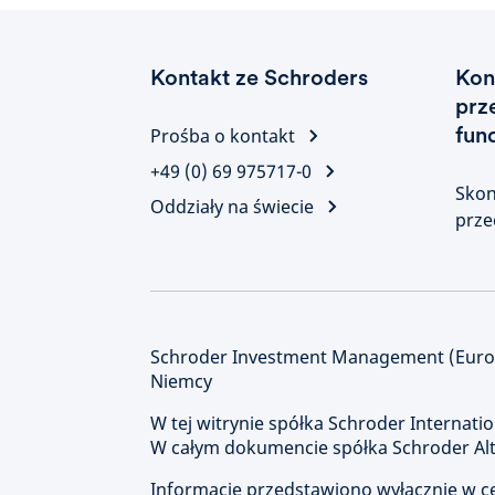
Kontakt ze Schroders
Kon
prz
fun
Prośba o kontakt
+49 (0) 69 975717-0
Skon
Oddziały na świecie
prze
Schroder Investment Management (Europe
Niemcy
W tej witrynie spółka Schroder Internatio
W całym dokumencie spółka Schroder Alte
Informacje przedstawiono wyłącznie w cel