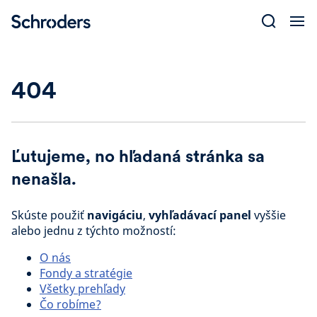
Skip
to
content
404
Ľutujeme, no hľadaná stránka sa
nenašla.
Skúste použiť
navigáciu
,
vyhľadávací panel
vyššie
alebo jednu z týchto možností:
O nás
Fondy a stratégie
Všetky prehľady
Čo robíme?